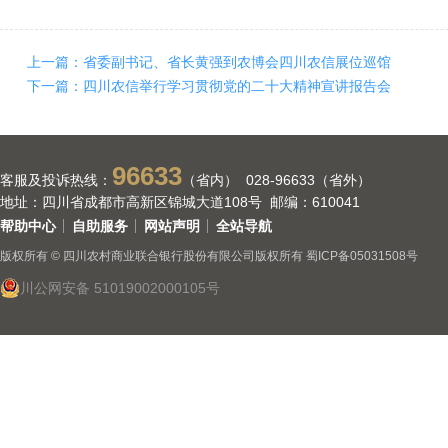
上一篇：省委副书记、省长黄强到农博会四川农信展位巡馆
下一篇：四川农信举行学习贯彻党的二十大精神宣讲报告会
96633
客服及投诉热线：
（省内） 028-96633（省外）
地址：四川省成都市高新区锦城大道108号 邮编：610041
帮助中心
自助服务
网站声明
全站导航
版权所有 © 四川农村商业联合银行股份有限公司版权所有
蜀ICP备05031508号
川公网安备 51019002000105号