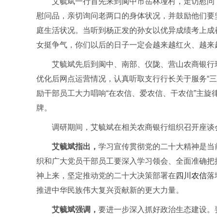
艾毓斌一行首先来到阆中市岳林垭村，走访慰问
慰问品，亲切询问老两口的身体状况，并鼓励他们要
庭生活状况。当听到杨正发的孙女以优异成绩考上成
女挺争气，你们以后的日子一定会越来越红火、越来
艾毓斌先后到阆中、南部、仪陇、营山农商银行
优化后网点运营情况，认真听取支行行长关于服务“
励干部员工大力唱响“在农信、爱农信、干农信”主旋
牌。
调研期间，艾毓斌在相关农商银行组织召开座谈
艾毓斌指出，
学习宣传贯彻党的二十大精神是当
织和广大党员干部员工要深入学习领会、全面准确把
神上来，坚定推动党的二十大决策部署在
四川农信
落
推进中华民族伟大复兴贡献新的更大力量。
艾毓斌强调，
要进一步深入抓好政治生态建设。