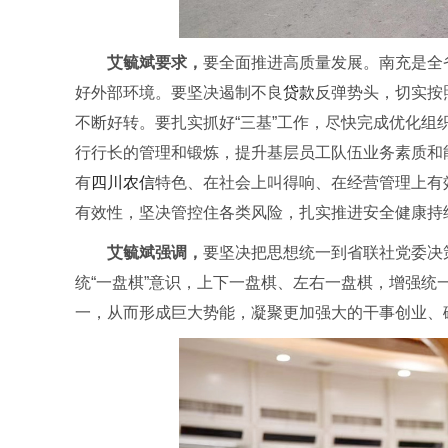
艾毓斌要求，
要全面推进高质量发展。南充是全
好外部环境。要坚决遏制不良
贷款
反弹势头，切实按
不断好转。要扎实抓好“三基”工作，尽快完成优化组
行行长的管理和锻炼，提升基层员工队伍业务素质和
有
四川农信
特色、在社会上叫得响、在经营管理上有
有效性，坚决管控住各类风险，扎实推进安全健康持
艾毓斌强调，
要坚决把思想统一到省联社党委决
统“一盘棋”意识，上下一盘棋、左右一盘棋，增强
一，从而形成巨大势能，凝聚更加强大的干事创业、