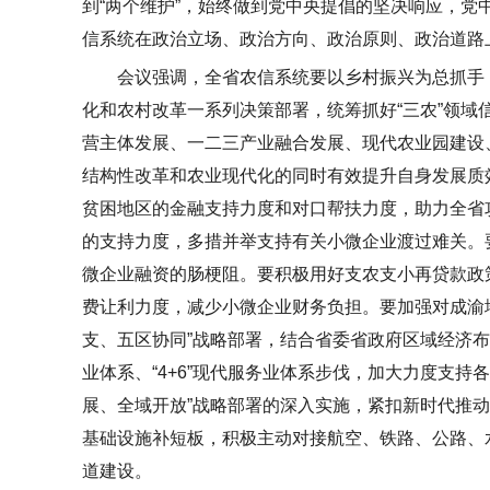
到“两个维护”，始终做到党中央提倡的坚决响应，
信系统在政治立场、政治方向、政治原则、政治道路
会议强调，全省农信系统要以乡村振兴为总抓手
化和农村改革一系列决策部署，统筹抓好“三农”领域
营主体发展、一二三产业融合发展、现代农业园建设
结构性改革和农业现代化的同时有效提升自身发展质
贫困地区的金融支持力度和对口帮扶力度，助力全省
的支持力度，多措并举支持有关小微企业渡过难关。
微企业融资的肠梗阻。要积极用好支农支小再
贷款
政
费让利力度，减少小微企业财务负担。要加强对成渝
支、五区协同”战略部署，结合省委省政府区域经济布局，
业体系、“4+6”现代服务业体系步伐，加大力度支
展、全域开放”战略部署的深入实施，紧扣新时代推
基础设施补短板，积极主动对接航空、铁路、公路、
道建设。