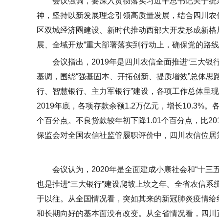
会议强调，要深入贯彻落实习近平总书记关于统
神，坚持以新发展理念引领高质量发展，结合
四川农
区双城经济圈建设、新时代推动西部大开发形成新格局
展、全域开放”重大部署落实到行动上，确保党的路
会议指出，2019年是
四川农信
全面推进“三大银
基调，围绕“强基固本、开拓创新、提质增效”总体思路，
行、智慧银行、主力军银行”建设，各项工作总体呈现
2019年底，各项存款余额1.2万亿元，增长10.3%。
个百分点。不良
贷款
较年初下降1.01个百分点，比2
保监会对全国农信社监管履职评价中，
四川农信
位居
会议认为，2020年是全面建成小康社会和“十三
也是推进“三大银行”建设爬坡上坎之年。全省农信
于以往。从全国情况看，突如其来的新冠肺炎疫情给
和长期向好的基本面没有改变。从全省情况看，四川